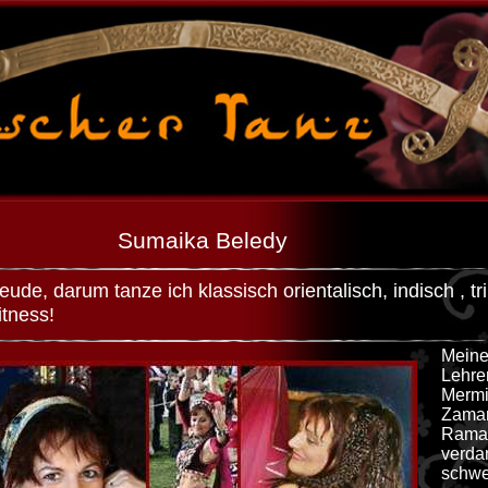
Sumaika Beledy
eude, darum tanze ich klassisch orientalisch, indisch , tr
itness!
Meine
Lehrer
Mermi
Zaman
Rama
verdan
schwe