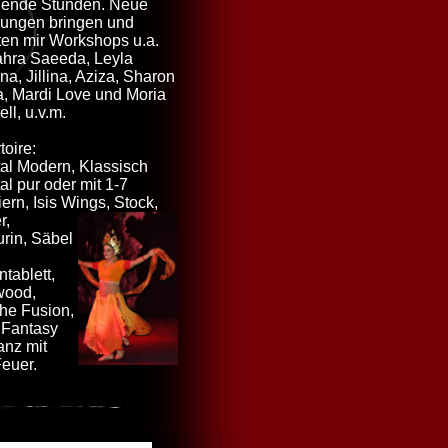
ende Stunden. Neue
ungen bringen und
ten mir Workshops u.a.
ahra Saeeda, Leyla
a, Jillina, Aziza, Sharon
a, Mardi Love und Moria
ll, u.v.m.
toire:
tal Modern, Klassisch
al pur oder mit 1-7
ern, Isis Wings, Stock,
r,
rin, Säbel
tablett,
wood,
che Fusion,
l Fantasy
anz mit
euer.