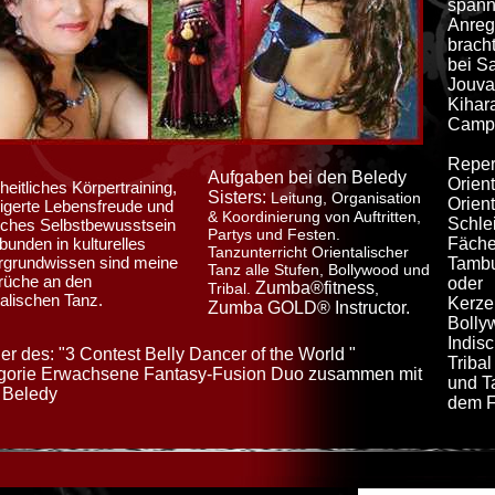
spann
Anreg
brach
bei S
Jouvan
Kihar
Campe
Reper
Aufgaben bei den Beledy
Orien
eitliches Körpertraining,
Sisters:
Leitung, Organisation
Orient
igerte Lebensfreude und
& Koordinierung von Auftritten,
Schlei
iches Selbstbewusstsein
Partys und Festen.
bunden in kulturelles
Fäche
Tanzunterricht Orientalischer
rgrundwissen sind meine
Tambu
Tanz alle Stufen, Bollywood und
rüche an den
oder
Zumba®fitness
Tribal.
,
talischen Tanz.
Kerzen
Zumba GOLD® Instructor.
Bolly
Indis
r des: "3 Contest Belly Dancer of the World "
Triba
gorie Erwachsene Fantasy-Fusion Duo zusammen
mit
und T
 Beledy
dem F