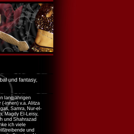
ibal und fantasy,
n langjährigen
 (-innen)
v.a. Alitza
gas, Samra, Nur-el-
, Magdy El-Leisy,
h und Shahrazad
ke ich viele
ißtreibende und