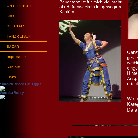
Bauchtanz ist für mich viel mehr
UNTERRICHT
als Hüftenwackeln im gewagten
Kostüm.
Kids
SPECIALS
TANZREISEN
BAZAR
Ganzh
Impressum
geste
weibl
Kontakt
einge
Hinte
Links
Ansp
orien
Sumaika Beledy Ulla Tigges
Sumaika Beledy
Winne
Kate
Dala