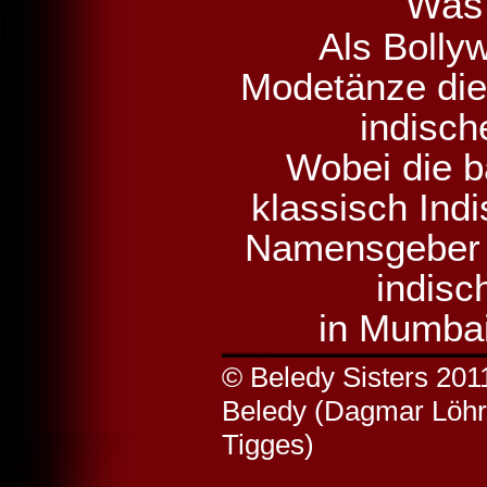
Was 
Als Bolly
Modetänze die 
indisch
Wobei die 
klassisch Ind
Namensgeber i
indisc
in Mumbai
© Beledy Sisters 201
Beledy (Dagmar Löhr)
Tigges)