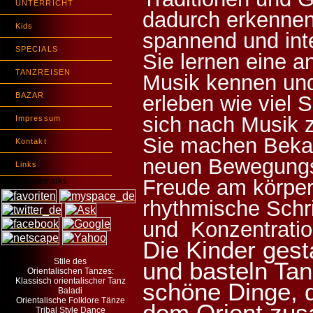
UNTERRICHT
dadurch erkennen
Kids
spannend und int
SPECIALS
Sie lernen eine a
TANZREISEN
Musik kennen und
BAZAR
erleben wie viel 
sich nach Musik 
Impressum
Sie machen Beka
Kontakt
neuen Bewegungs
Links
Freude am körper
SocialBookmarks
rhythmische Schri
und Konzentration
Die Kinder gest
Stile des
und basteln Tan
Orientalischen Tanzes:
Klassisch orientalischer Tanz
schöne Dinge, d
Baladi
Orientalische Folklore Tänze
dem Orient zu
Tribal Style Dance