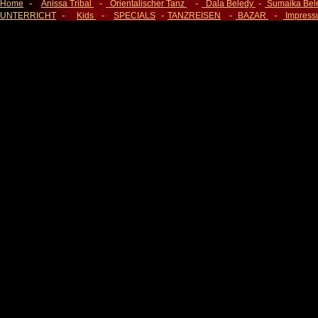
-
-
-
-
Home
Anissa Tribal
Orientalischer Tanz
Dala Beledy
Sumaika Be
-
-
-
-
-
UNTERRICHT
Kids
SPECIALS
TANZREISEN
BAZAR
Impres