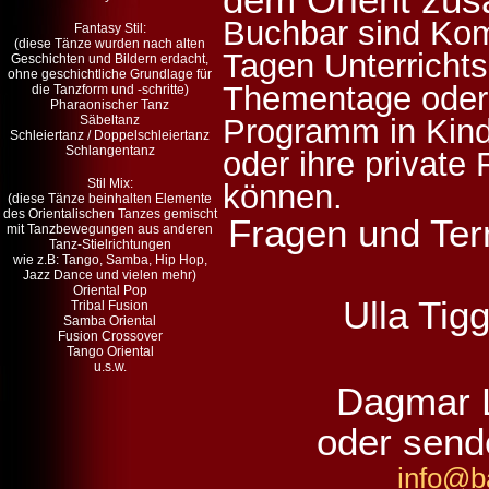
Buchbar sind Kom
Fantasy Stil:
(diese Tänze wurden nach alten
Tagen Unterrichts
Geschichten und Bildern erdacht,
ohne geschichtliche Grundlage für
Thementage oder O
die Tanzform und -schritte)
Pharaonischer Tanz
Säbeltanz
Programm in Kinde
Schleiertanz / Doppelschleiertanz
Schlangentanz
oder ihre private 
Stil Mix:
können.
(diese Tänze beinhalten Elemente
des Orientalischen Tanzes gemischt
Fragen und Ter
mit Tanzbewegungen aus anderen
Tanz-Stielrichtungen
wie z.B: Tango, Samba, Hip Hop,
Jazz Dance und vielen mehr)
Oriental Pop
Ulla Tig
Tribal Fusion
Samba Oriental
Fusion Crossover
Tango Oriental
u.s.w.
Dagmar 
oder send
info@b