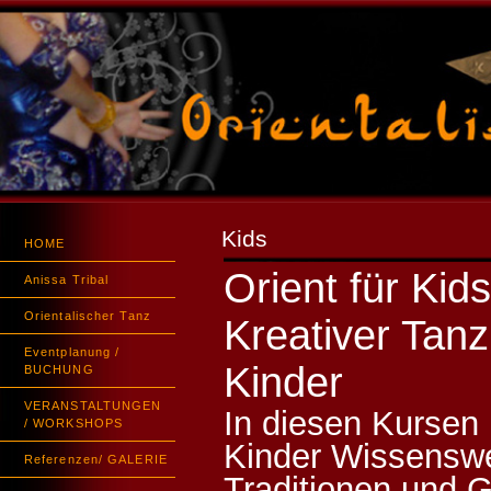
Kids
HOME
Orient für Kids
Anissa Tribal
Orientalischer Tanz
Kreativer Tanz
Eventplanung /
Kinder
BUCHUNG
VERANSTALTUNGEN
In diesen Kursen 
/ WORKSHOPS
Kinder Wissenswe
Referenzen/ GALERIE
Traditionen und 